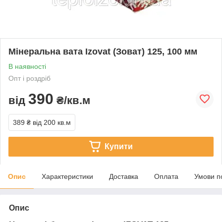
Мінеральна вата Izovat (Зоват) 125, 100 мм
В наявності
Опт і роздріб
390
від
₴/кв.м
389 ₴
від 200 кв.м
Купити
Опис
Характеристики
Доставка
Оплата
Умови п
Опис