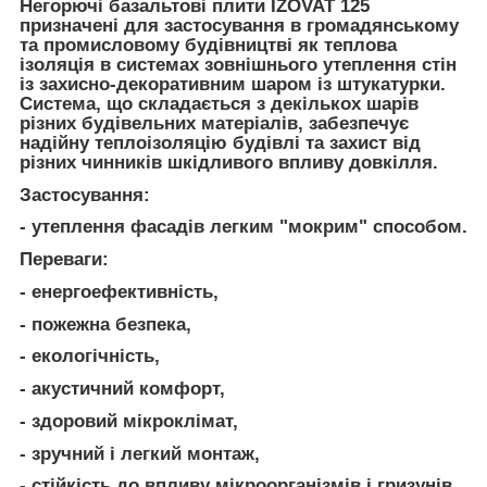
Негорючі базальтові плити IZOVAT 125
призначені для застосування в громадянському
та промисловому будівництві як теплова
ізоляція в системах зовнішнього утеплення стін
із захисно-декоративним шаром із штукатурки.
Система, що складається з декількох шарів
різних будівельних матеріалів, забезпечує
надійну теплоізоляцію будівлі та захист від
різних чинників шкідливого впливу довкілля.
Застосування:
- утеплення фасадів легким "мокрим" способом.
Переваги:
- енергоефективність,
- пожежна безпека,
- екологічність,
- акустичний комфорт,
- здоровий мікроклімат,
- зручний і легкий монтаж,
- стійкість до впливу мікроорганізмів і гризунів.