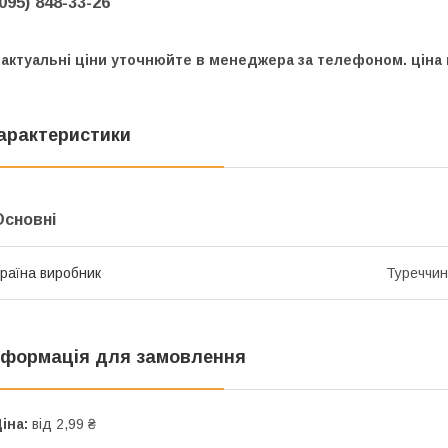
(095) 848-33-26
 актуальні ціни уточнюйте в менеджера за телефоном. ціна
арактеристики
Основні
раїна виробник
Туреччи
нформація для замовлення
іна:
від 2,99 ₴