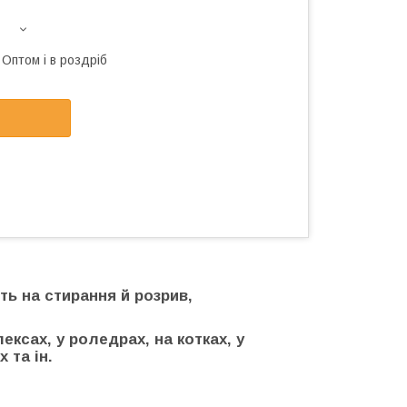
Оптом і в роздріб
ть на стирання й розрив,
сах, у роледрах, на котках, у
 та ін.