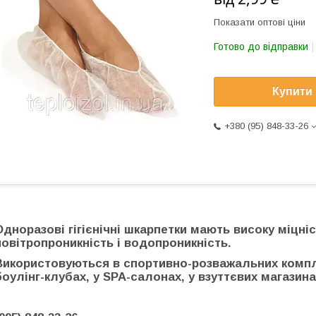
Показати оптові ціни
Готово до відправки
Купити
+380 (95) 848-33-26
Одноразові гігієнічні шкарпетки мають високу міцніс
повітропроникність і водопроникність.
Використовуються в спортивно-розважальних комплек
боулінг-клубах, у SPA-салонах, у взуттєвих магазинах