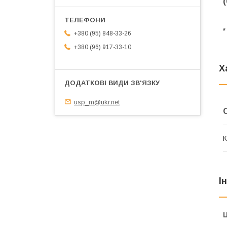
*
+380 (95) 848-33-26
+380 (96) 917-33-10
Х
usp_m@ukr.net
К
І
Ц