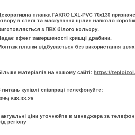
Декоративна планка FAKRO LXL-PVC 70x130 признач
отвору в стелі та маскування щілин навколо коробк
Виготовляється з ПВХ білого кольору.
Надає ефект завершеності кришці драбини.
Монтаж планки відбувається без використання цвяхі
Більше матеріалів на нашому сайті:
https://teploizol
З питань купівлі співпраці телефонуйте:
(095) 848-33-26
* актуальні ціни уточнюйте в менеджера за телефо
від регіону