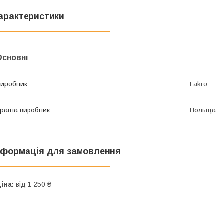
арактеристики
Основні
иробник
Fakro
раїна виробник
Польща
нформація для замовлення
іна:
від 1 250 ₴