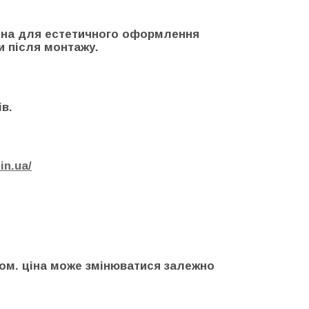
ена для естетичного оформлення
и після монтажу.
в.
.in.ua/
ном. ціна може змінюватися залежно