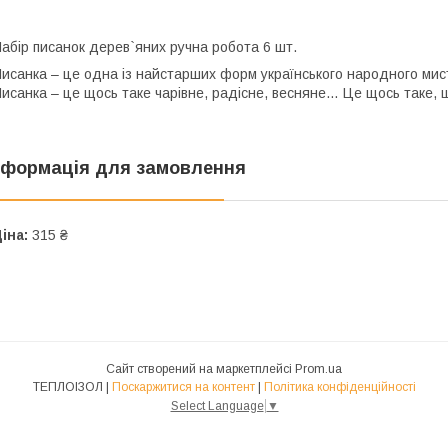
абір писанок дерев`яних ручна робота 6 шт.
исанка – це одна із найстарших форм українського народного мист
исанка – це щось таке чарівне, радісне, весняне… Це щось таке,
нформація для замовлення
іна:
315 ₴
Сайт створений на маркетплейсі
Prom.ua
ТЕПЛОIЗОЛ |
Поскаржитися на контент
|
Політика конфіденційності
Select Language
▼