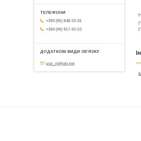
Н
+380 (95) 848-33-26
П
П
+380 (96) 917-33-10
І
usp_m@ukr.net
Ц