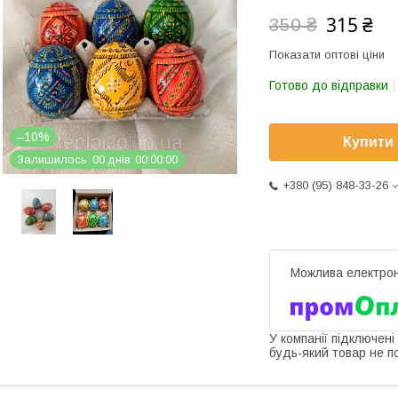
315 ₴
350 ₴
Показати оптові ціни
Готово до відправки
–10%
Купити
Залишилось
0
0
днів
0
0
0
0
0
0
+380 (95) 848-33-26
У компанії підключені
будь-який товар не п