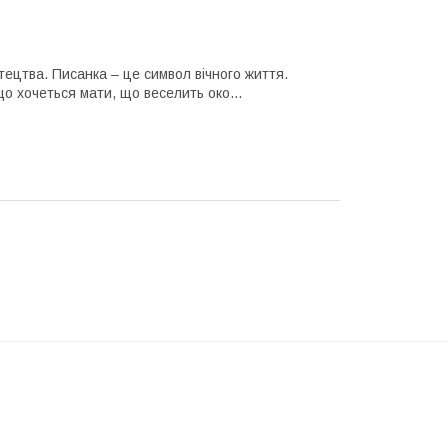
ецтва. Писанка – це символ вічного життя.
 що хочеться мати, що веселить око…