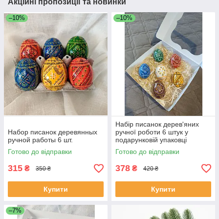
Акційні пропозиції та новинки
–10%
–10%
Набір писанок дерев'яних
Набор писанок деревянных
ручної роботи 6 штук у
ручной работы 6 шт.
подарунковій упаковці
Готово до відправки
Готово до відправки
315
378
₴
₴
350 ₴
420 ₴
Купити
Купити
–7%