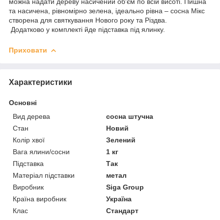
можна надати дереву насичений об'єм по всій висоті. Пишна
та насичена, рівномірно зелена, ідеально рівна – сосна Мікс
створена для святкування Нового року та Різдва.
Додатково у комплекті йде підставка під ялинку.
Приховати
Характеристики
Основні
Вид дерева
сосна штучна
Стан
Новий
Колір хвої
Зелений
Вага ялини/сосни
1 кг
Підставка
Так
Матеріал підставки
метал
Виробник
Siga Group
Країна виробник
Україна
Клас
Стандарт