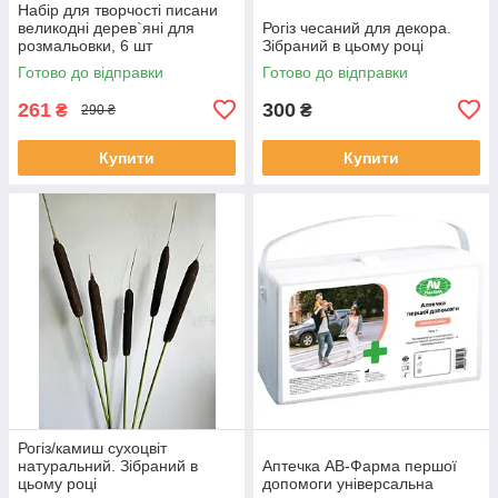
Набір для творчості писани
великодні дерев`яні для
Рогіз чесаний для декора.
розмальовки, 6 шт
Зібраний в цьому році
Готово до відправки
Готово до відправки
261
300
₴
₴
290 ₴
Купити
Купити
Рогіз/камиш сухоцвіт
натуральний. Зібраний в
Аптечка АВ-Фарма першої
цьому році
допомоги універсальна