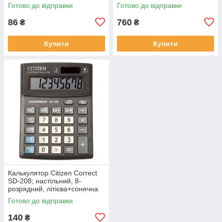
Готово до відправки
Готово до відправки
86
760
₴
₴
Купити
Купити
Калькулятор Citizen Correct
SD-208; настільний, 8-
розрядний, літієва+сонячна
батарея, 138х103x24 мм
Готово до відправки
140
₴