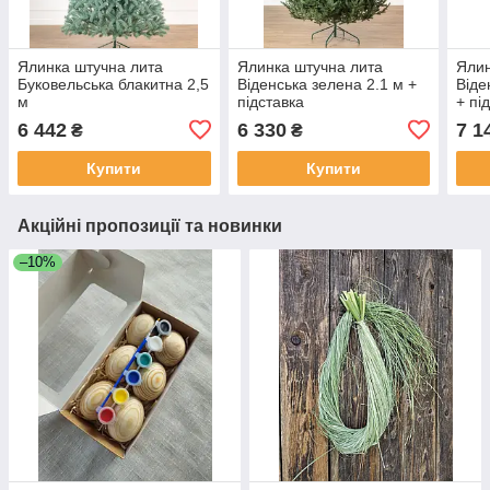
Ялинка штучна лита
Ялинка штучна лита
Ялин
Буковельська блакитна 2,5
Віденська зелена 2.1 м +
Віде
м
підставка
+ пі
6 442
6 330
7 1
₴
₴
Купити
Купити
Акційні пропозиції та новинки
–10%