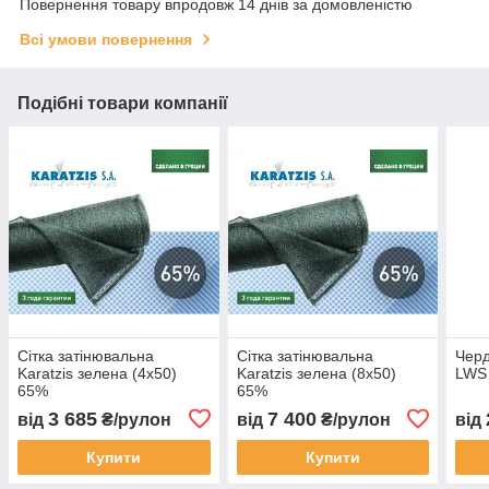
Повернення товару впродовж 14 днів за домовленістю
Всі умови повернення
Подібні товари компанії
Сітка затінювальна
Сітка затінювальна
Черд
Karatzis зелена (4х50)
Karatzis зелена (8х50)
LWS 
65%
65%
3 685
7 400
від
₴/рулон
від
₴/рулон
від
Купити
Купити