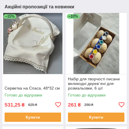
Акційні пропозиції та новинки
–15%
–10%
Набір для творчості писани
великодні дерев`яні для
Серветка на Спаса, 48*32 см
розмальовки, 6 шт
Готово до відправки
Готово до відправки
531,25
261
₴
₴
625 ₴
290 ₴
Купити
Купити