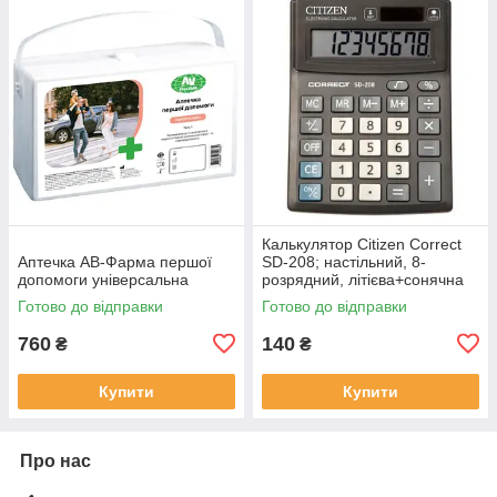
Калькулятор Citizen Correct
Аптечка АВ-Фарма першої
SD-208; настільний, 8-
допомоги універсальна
розрядний, літієва+сонячна
батарея, 138х103x24 мм
Готово до відправки
Готово до відправки
760
140
₴
₴
Купити
Купити
Про нас