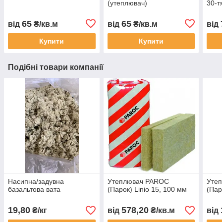
(утеплювач)
30-т
65
65
від
₴/кв.м
від
₴/кв.м
від
Купити
Купити
Подібні товари компанії
Насипна/задувна
Утеплювач PAROC
Уте
базальтова вата
(Парок) Linio 15, 100 мм
(Пар
19,80
578,20
₴/кг
від
₴/кв.м
від