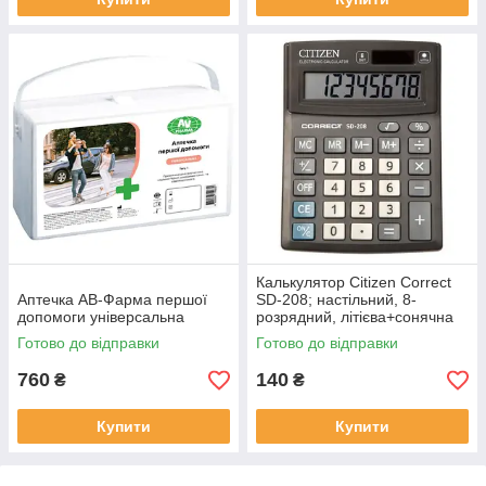
Калькулятор Citizen Correct
Аптечка АВ-Фарма першої
SD-208; настільний, 8-
допомоги універсальна
розрядний, літієва+сонячна
батарея, 138х103x24 мм
Готово до відправки
Готово до відправки
760
140
₴
₴
Купити
Купити