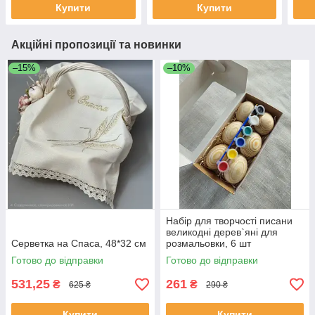
Купити
Купити
Акційні пропозиції та новинки
–15%
–10%
Набір для творчості писани
великодні дерев`яні для
Серветка на Спаса, 48*32 см
розмальовки, 6 шт
Готово до відправки
Готово до відправки
531,25
261
₴
₴
625 ₴
290 ₴
Купити
Купити