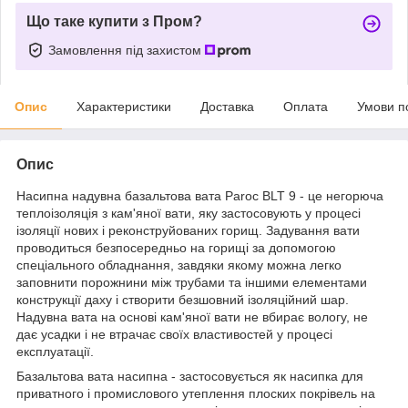
Що таке купити з Пром?
Замовлення під захистом
Опис
Характеристики
Доставка
Оплата
Умови п
Опис
Насипна надувна базальтова вата Paroc BLT 9 - це негорюча
теплоізоляція з кам'яної вати, яку застосовують у процесі
ізоляції нових і реконструйованих горищ. Задування вати
проводиться безпосередньо на горищі за допомогою
спеціального обладнання, завдяки якому можна легко
заповнити порожнини між трубами та іншими елементами
конструкції даху і створити безшовний ізоляційний шар.
Надувна вата на основі кам'яної вати не вбирає вологу, не
дає усадки і не втрачає своїх властивостей у процесі
експлуатації.
Базальтова вата насипна - застосовується як насипка для
приватного і промислового утеплення плоских покрівель на