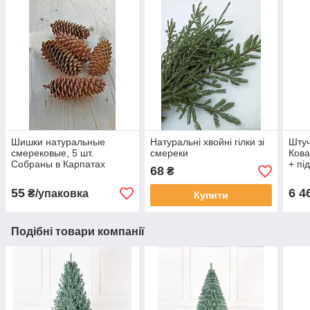
Шишки натуральные
Натуральні хвойні гілки зі
Штуч
смерековые, 5 шт.
смереки
Кова
Собраны в Карпатах
+ пі
68
₴
55
6 4
₴/упаковка
Купити
Подібні товари компанії