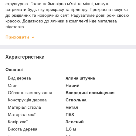
структурою. Голки неймовірно м'які та міцні, можуть
витримати будь-яку прикрасу та гірлянду. Прекрасна покупка
до різдвяних та новорічних свят. Радуватиме довгі роки своєю
красою. Додатково до ялинки в комплекті йде металева
підставка.
Приховати
Характеристики
Основні
Вид дерева
ялина штучна
Стан
Новий
Область застосування
Всередині приміщення
Конструкція дерева
Ствольна
Матеріал ствола
метал
Матеріал хвої
ПВХ
Колір хвої
Зелений
Висота дерева
1.8 м