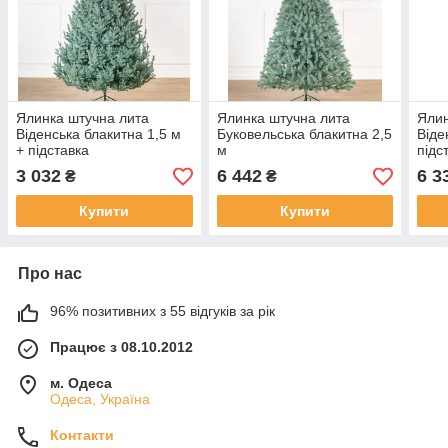
Ялинка штучна лита
Ялинка штучна лита
Ялин
Віденська блакитна 1,5 м
Буковельська блакитна 2,5
Віде
+ підставка
м
підс
3 032
6 442
6 3
₴
₴
Купити
Купити
Про нас
96% позитивних з 55 відгуків за рік
Працює з 08.10.2012
м. Одеса
Одеса, Україна
Контакти