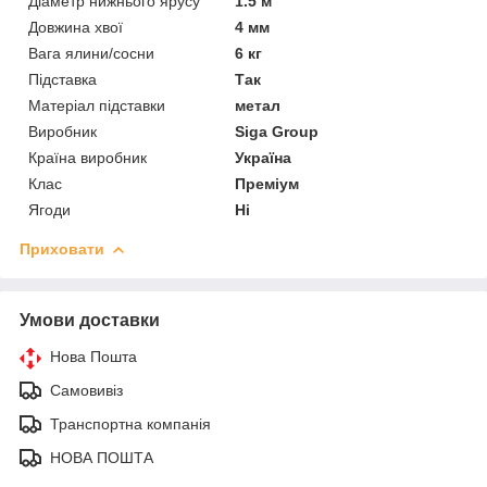
Діаметр нижнього ярусу
1.5 м
Довжина хвої
4 мм
Вага ялини/сосни
6 кг
Підставка
Так
Матеріал підставки
метал
Виробник
Siga Group
Країна виробник
Україна
Клас
Преміум
Ягоди
Ні
Приховати
Умови доставки
Нова Пошта
Самовивіз
Транспортна компанія
НОВА ПОШТА