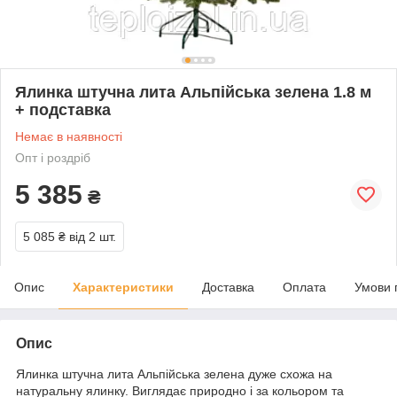
Ялинка штучна лита Альпійська зелена 1.8 м
+ подставка
Немає в наявності
Опт і роздріб
5 385
₴
5 085 ₴
від 2 шт.
Опис
Характеристики
Доставка
Оплата
Умови 
Опис
Ялинка штучна лита Альпійська зелена дуже схожа на
натуральну ялинку. Виглядає природно і за кольором та