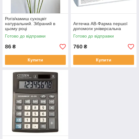
Рогіз/камиш сухоцвіт
натуральний. Зібраний в
Аптечка АВ-Фарма першої
цьому році
допомоги універсальна
Готово до відправки
Готово до відправки
86
760
₴
₴
Купити
Купити