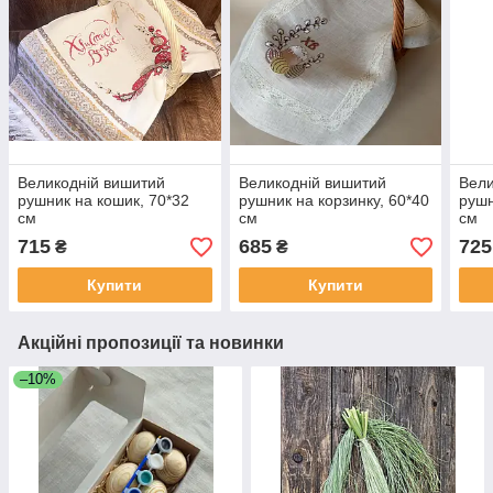
Великодній вишитий
Великодній вишитий
Вели
рушник на кошик, 70*32
рушник на корзинку, 60*40
рушн
см
см
см
715
685
725
₴
₴
Купити
Купити
Акційні пропозиції та новинки
–10%