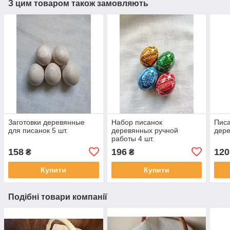
З цим товаром також замовляють
Заготовки деревянные
Набор писанок
Писа
для писанок 5 шт.
деревянных ручной
дере
работы 4 шт.
158
196
120
₴
₴
Купити
Купити
Подібні товари компанії