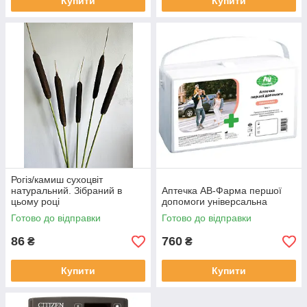
Купити
Купити
Рогіз/камиш сухоцвіт
натуральний. Зібраний в
Аптечка АВ-Фарма першої
цьому році
допомоги універсальна
Готово до відправки
Готово до відправки
86
760
₴
₴
Купити
Купити