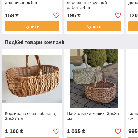
для писанок 5 шт.
деревянных ручной
дере
работы 4 шт.
158
196
120
₴
₴
Купити
Купити
Подібні товари компанії
Корзина із лози вибілена,
Пасхальний кошик, 35х25
Коши
35х27 см
см
см
1 100
1 025
995
₴
₴