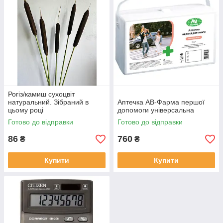
Рогіз/камиш сухоцвіт
натуральний. Зібраний в
Аптечка АВ-Фарма першої
цьому році
допомоги універсальна
Готово до відправки
Готово до відправки
86
760
₴
₴
Купити
Купити