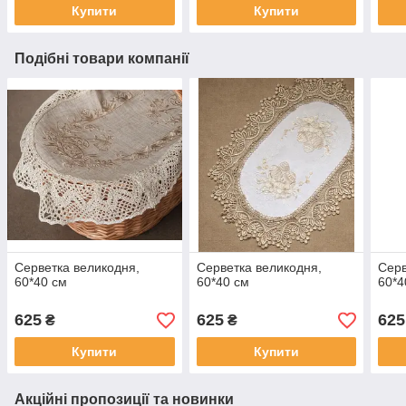
Купити
Купити
Подібні товари компанії
Серветка великодня,
Серветка великодня,
Серв
60*40 см
60*40 см
60*4
625
625
625
₴
₴
Купити
Купити
Акційні пропозиції та новинки