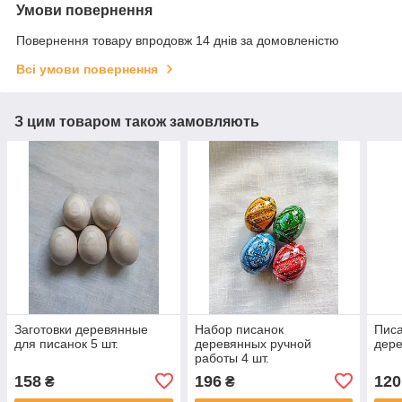
Умови повернення
Повернення товару впродовж 14 днів за домовленістю
Всі умови повернення
З цим товаром також замовляють
Заготовки деревянные
Набор писанок
Писа
для писанок 5 шт.
деревянных ручной
дере
работы 4 шт.
158
196
120
₴
₴