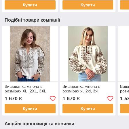
Купити
Купити
Подібні товари компанії
Вишиванка жіноча в
Вишиванка жіноча в
Виши
розмірах XL, 2XL, 3XL
розмірах xl, 2xl, 3xl
розмі
1 670
1 670
1 5
₴
₴
Купити
Купити
Акційні пропозиції та новинки