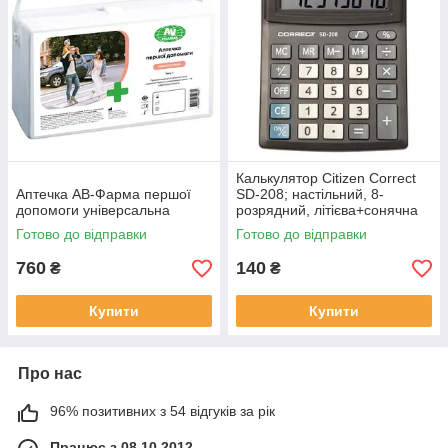
Калькулятор Citizen Correct
Аптечка АВ-Фарма першої
SD-208; настільний, 8-
допомоги універсальна
розрядний, літієва+сонячна
батарея, 138х103x24 мм
Готово до відправки
Готово до відправки
760
140
₴
₴
Купити
Купити
Про нас
96% позитивних з 54 відгуків за рік
Працює з 08.10.2012