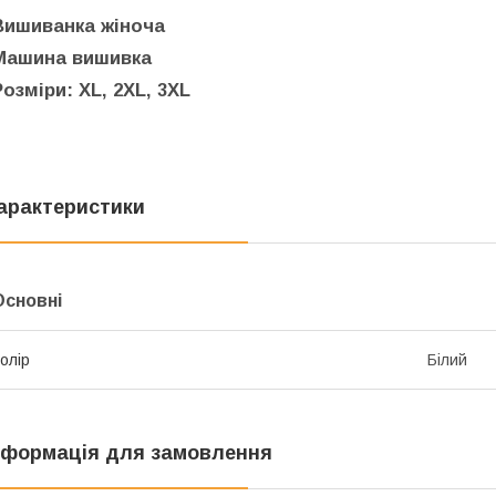
Вишиванка жіноча
Машина вишивка
Розміри: XL, 2XL, 3XL
арактеристики
Основні
олір
Білий
нформація для замовлення