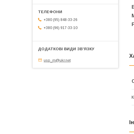
+380 (95) 848-33-26
+380 (96) 917-33-10
Х
usp_m@ukr.net
К
І