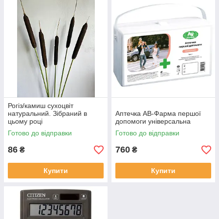
Рогіз/камиш сухоцвіт
натуральний. Зібраний в
Аптечка АВ-Фарма першої
цьому році
допомоги універсальна
Готово до відправки
Готово до відправки
86
760
₴
₴
Купити
Купити