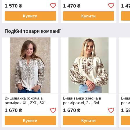
1 570
1 470
1 4
₴
₴
Купити
Купити
Подібні товари компанії
Вишиванка жіноча в
Вишиванка жіноча в
Виши
розмірах XL, 2XL, 3XL
розмірах xl, 2xl, 3xl
розмі
1 670
1 670
1 5
₴
₴
Купити
Купити