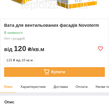
Вата для вентильованих фасадів Novoterm
В наявності
Опт і роздріб
120
від
₴/кв.м
115 ₴
від 10 кв.м
Купити
Опис
Характеристики
Доставка
Оплата
Умови п
Опис