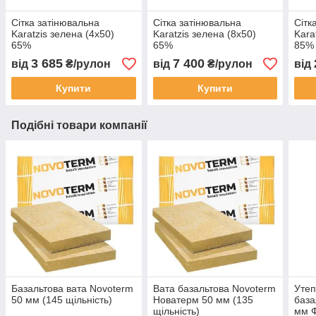
Сітка затінювальна
Сітка затінювальна
Сітк
Karatzis зелена (4х50)
Karatzis зелена (8х50)
Kara
65%
65%
85%
3 685
7 400
від
₴/рулон
від
₴/рулон
від
Купити
Купити
Подібні товари компанії
Базальтова вата Novoterm
Вата базальтова Novoterm
Утеп
50 мм (145 щільність)
Новатерм 50 мм (135
база
щільність)
мм Ф