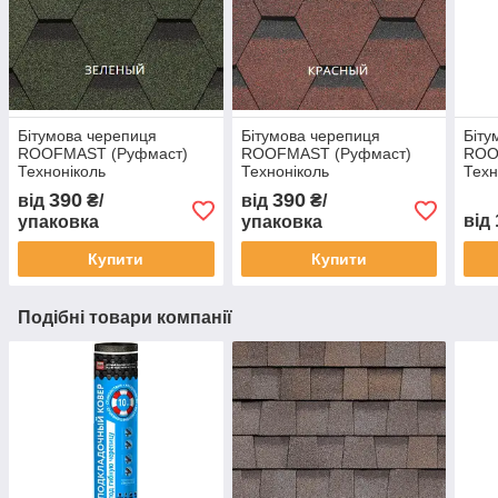
Бітумова черепиця
Бітумова черепиця
Біту
ROOFMAST (Руфмаст)
ROOFMAST (Руфмаст)
ROO
Техноніколь
Техноніколь
Техн
390
390
від
₴/
від
₴/
від
упаковка
упаковка
Купити
Купити
Подібні товари компанії