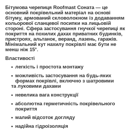
Бітумова черепиця Roofmast Соната — це
основний покрівельний матеріал на основі
бітуму, армований скловолокном із додаванням
кольорової сланцевої посипки на лицьовій
стороні. Сфера застосування гнучкої черепиці як
покриття на похилих дахах приватних будинків,
пристроях, альтанок, веранд, лазень, гаражів.
Мінімальний кут нахилу покрівлі має бути не
менш ніж 15°.
Властивості
легкість і простота монтажу
можливість застосування на будь-яких
формах покрівлі, включно з шатровими
та луковими дахами
невелика вага конструкції
абсолютна герметичність покрівельного
покриття
малий відсоток догляду
надійна гідроізоляція