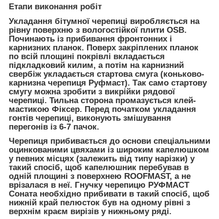
Етапи виконання робіт
Укладання бітумної черепиці виробляється на
рівну поверхню з вологостійкої плити OSB.
Починають із прибивання фронтонних і
карнизних планок. Поверх закріплених планок
по всій площині покрівлі вкладається
підкладковий килим, а потім на карнизний
свербіж укладається стартова смуга (коньково-
карнизна черепиця Руфмаст). Так само стартову
смугу можна зробити з викрійки рядової
черепиці. Тильна сторона промазується клей-
мастикою Фіксер. Перед початком укладання
гонтів черепиці, виконують змішування
перегонів із 6-7 пачок.
Черепиця прибивається до основи спеціальними
оцинкованими цвяхами із широким капелюшком
у певних місцях (залежить від типу нарізки) у
такий спосіб, щоб капелюшник перебував в
одній площині з поверхнею ROOFMAST, а не
врізалася в неї. Гнучку черепицю РУФМАСТ
Соната необхідно прибивати в такий спосіб, щоб
нижній край пелюсток був на одному рівні з
верхнім краєм вирізів у нижньому ряді.