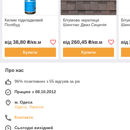
Килим підкладковий
Бітумова черепиця
Біту
Полібуд
Шинглас Джаз Сицилія
Шин
38,80
260,45
від
₴/кв.м
від
₴/кв.м
від
Купити
Купити
Про нас
96% позитивних з 55 відгуків за рік
Працює з 08.10.2012
м. Одеса
Одеса, Україна
Контакти
Сьогодні вихідний