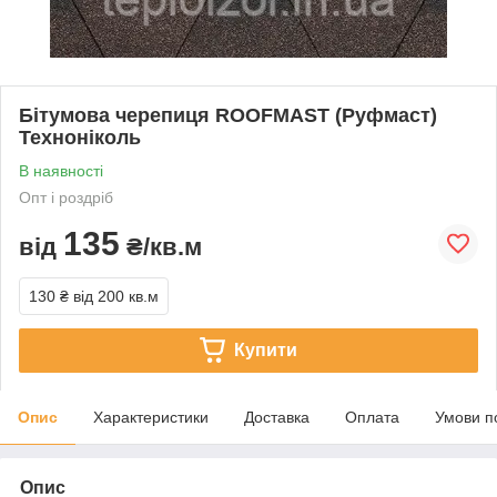
Бітумова черепиця ROOFMAST (Руфмаст)
Техноніколь
В наявності
Опт і роздріб
135
від
₴/кв.м
130 ₴
від 200 кв.м
Купити
Опис
Характеристики
Доставка
Оплата
Умови п
Опис