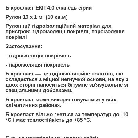
Бікроеласт ЕКП 4,0 сланець сірий
Рулон 10 х 1 м (10 кв.м)
Рулонний гідроізоляційний матеріал для
пристрою гідроізоляції покрівлі, пароізоляція
покрівлі
Застосування:
- гідроізоляція покрівель
- пароізоляція покрівель
Бікроеласт — це гідроізоляційне полотно, що
складається з міцної негнучкої основи, на яку з
двох сторін наноситься бітумне зв'язувальне зі
спеціальними добавками.
Бікроеласт може використовуватися у всіх
кліматичних районах.
Бікроеласт вільно гнеться за температур до -10
°C і має теплостійкість до +85 °C.