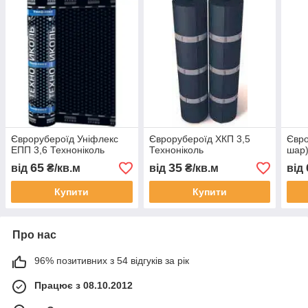
Єврорубероїд Уніфлекс
Єврорубероїд ХКП 3,5
Євро
ЕПП 3,6 Техноніколь
Техноніколь
шар)
65
35
від
₴/кв.м
від
₴/кв.м
від
Купити
Купити
Про нас
96% позитивних з 54 відгуків за рік
Працює з 08.10.2012