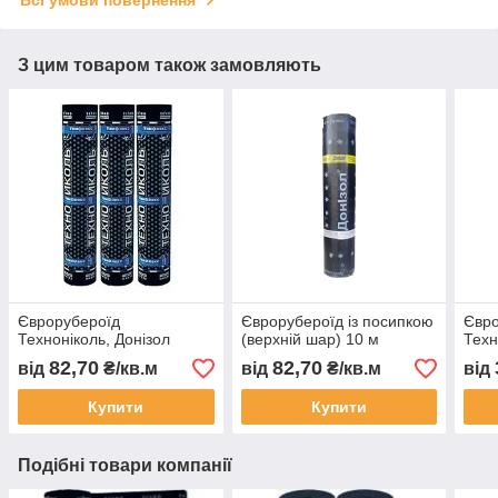
З цим товаром також замовляють
Єврорубероїд
Єврорубероїд із посипкою
Євро
Техноніколь, Донізол
(верхній шар) 10 м
Техн
82,70
82,70
від
₴/кв.м
від
₴/кв.м
від
Купити
Купити
Подібні товари компанії