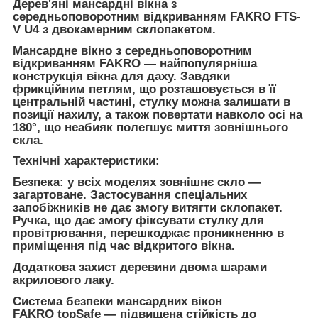
Дерев'яні мансардні вікна з
середньоповоротним відкриванням FAKRO FTS-
V U4 з двокамерним склопакетом.
Мансардне вікно з середньоповоротним
відкриванням FAKRO — найпопулярніша
конструкція вікна для даху. Завдяки
фрикційним петлям, що розташовується в її
центральній частині, стулку можна залишати в
позиції нахилу, а також повертати навколо осі на
180°, що неабияк полегшує миття зовнішнього
скла.
Технічні характеристики:
Безпека: у всіх моделях зовнішнє скло —
загартоване. Застосування спеціальних
запобіжників не дає змогу витягти склопакет.
Ручка, що дає змогу фіксувати стулку для
провітрювання, перешкоджає проникненню в
приміщення під час відкритого вікна.
Додаткова захист деревини двома шарами
акрилового лаку.
Система безпеки мансардних вікон
FAKRO topSafe — підвищена стійкість до