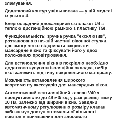
зламування.
Додатковий контур ущільнювача — у цій моделі
їх усього 4.
Енергоощадний двокамерний склопакет U4 з
теплою дистанційною рамкою з пластику TGI.
Функціональність: зручна ручка "ексклюзив",
розташована в нижній частині віконної стулки,
дає змогу легко відкривати-закривати
мансардне вікно та фіксувати його у двох
положеннях провітрювання.
Для встановлення вікна в покрівлю необхідно
додатково купувати ізоляційна окладка, вибір
якої залежить від типу покрівельного матеріалу.
Можливість встановлення широкого
асортименту аксесуарів для мансардних вікон.
Автоматичний вентиляційний клапан V40 з
продуктивністю до 49 м3/год у разі різниці тиску
10 Па, залежно від ширини вікна. Завдяки
автоматичному регулюванню розміру клапан
забезпечує доступ оптимальної кількості
повітря в приміщення для здорового