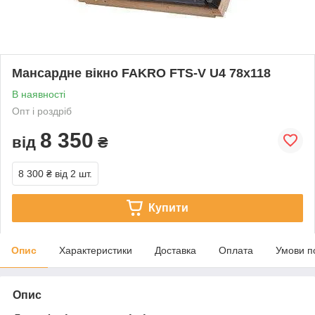
Мансардне вікно FAKRO FTS-V U4 78х118
В наявності
Опт і роздріб
8 350
від
₴
8 300 ₴
від 2 шт.
Купити
Опис
Характеристики
Доставка
Оплата
Умови п
Опис