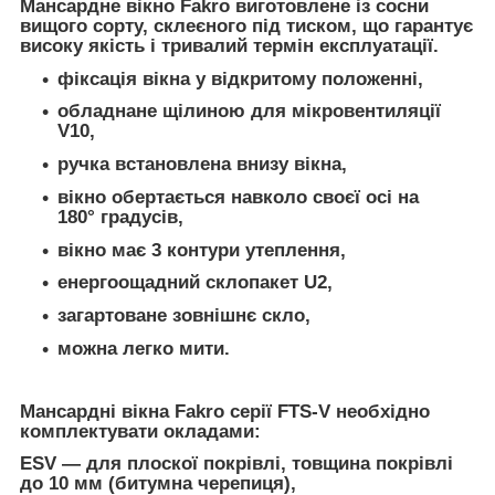
Мансардне вікно Fakro виготовлене із сосни
вищого сорту, склеєного під тиском, що гарантує
високу якість і тривалий термін експлуатації.
фіксація вікна у відкритому положенні,
обладнане щілиною для мікровентиляції
V10,
ручка встановлена внизу вікна,
вікно обертається навколо своєї осі на
180° градусів,
вікно має 3 контури утеплення,
енергоощадний склопакет U2,
загартоване зовнішнє скло,
можна легко мити.
Мансардні вікна Fakro серії FTS-V необхідно
комплектувати окладами:
ESV — для плоскої покрівлі, товщина покрівлі
до 10 мм (битумна черепиця),