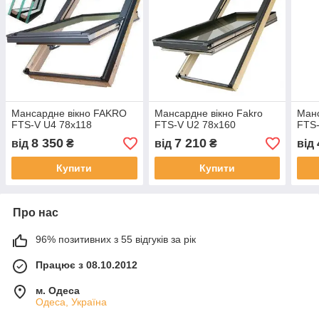
Мансардне вікно FAKRO
Мансардне вікно Fakro
Ман
FTS-V U4 78х118
FTS-V U2 78х160
FTS-
8 350
7 210
від
₴
від
₴
від
Купити
Купити
Про нас
96% позитивних з 55 відгуків за рік
Працює з 08.10.2012
м. Одеса
Одеса, Україна