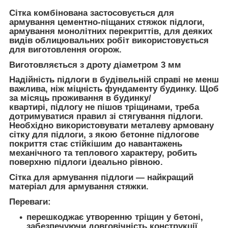
Сітка комбінована застосовується для
армування цементно-піщаних стяжок підлоги,
армування монолітних перекриттів, для деяких
видів облицювальних робіт використовується
для виготовлення огорож.
Виготовляється з дроту діаметром 3 мм
Надійність підлоги в будівельній справі не менш
важлива, ніж міцність фундаменту будинку. Щоб
за місяць проживання в будинку/
квартирі, підлогу не пішов тріщинами, треба
дотримуватися правил зі стягування підлоги.
Необхідно використовувати металеву армовану
сітку для підлоги, з якою бетонне підлогове
покриття стає стійкішим до навантажень
механічного та теплового характеру, робить
поверхню підлоги ідеально рівною.
Сітка для армування підлоги — найкращий
матеріал для армування стяжки.
Переваги:
перешкоджає утворенню тріщин у бетоні,
забезпечуючи довговічність конструкції,