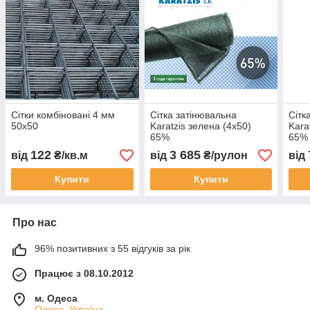
Сітки комбіновані 4 мм
Сітка затінювальна
Сітк
50х50
Karatzis зелена (4х50)
Kara
65%
65%
122
3 685
від
₴/кв.м
від
₴/рулон
від
Купити
Купити
Про нас
96% позитивних з 55 відгуків за рік
Працює з 08.10.2012
м. Одеса
Одеса, Україна