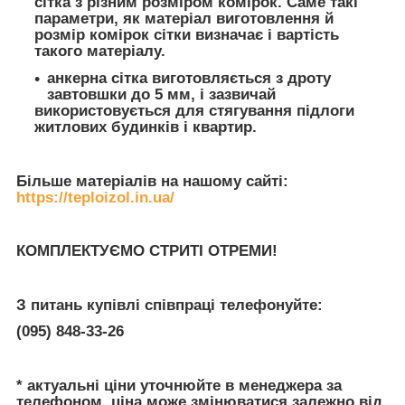
сітка з різним розміром комірок. Саме такі
параметри, як матеріал виготовлення й
розмір комірок сітки визначає і вартість
такого матеріалу.
анкерна сітка виготовляється з дроту
завтовшки до 5 мм, і зазвичай
використовується для стягування підлоги
житлових будинків і квартир.
Більше матеріалів на нашому сайті:
https://teploizol.in.ua/
КОМПЛЕКТУЄМО СТРИТІ ОТРЕМИ!
З питань купівлі співпраці телефонуйте:
(095) 848-33-26
* актуальні ціни уточнюйте в менеджера за
телефоном. ціна може змінюватися залежно від