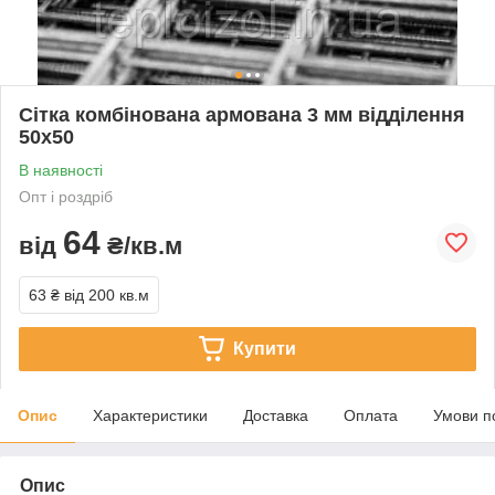
Сітка комбінована армована 3 мм відділення
50х50
В наявності
Опт і роздріб
64
від
₴/кв.м
63 ₴
від 200 кв.м
Купити
Опис
Характеристики
Доставка
Оплата
Умови п
Опис