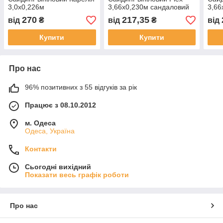
3,0х0,226м
3,66х0,230м сандаловий
3,66
270
217,35
від
₴
від
₴
від
Купити
Купити
Про нас
96% позитивних з 55 відгуків за рік
Працює з 08.10.2012
м. Одеса
Одеса, Україна
Контакти
Сьогодні вихідний
Показати весь графік роботи
Про нас