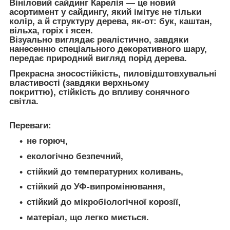
Вініловий сайдинг Карелія — це новий
асортимент у сайдингу, який імітує не тільки
колір, а й структуру дерева, як-от: бук, каштан,
вільха, горіх і ясен.
Візуально виглядає реалістично, завдяки
нанесенню спеціального декоративного шару,
передає природний вигляд порід дерева.
Прекрасна зносостійкість, пиловідштовхувальні
властивості (завдяки верхньому
покриттю), стійкість до впливу сонячного
світла.
Переваги:
не горюч,
екологічно безпечний,
стійкий до температурних коливань,
стійкий до УФ-випромінювання,
стійкий до мікробіологічної корозії,
матеріал, що легко миється.