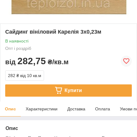
Сайдинг вініловий Карелія 3х0,23м
В наявності
Опт і роздріб
282,75
від
₴/кв.м
282 ₴
від 10 кв.м
Купити
Опис
Характеристики
Доставка
Оплата
Умови п
Опис